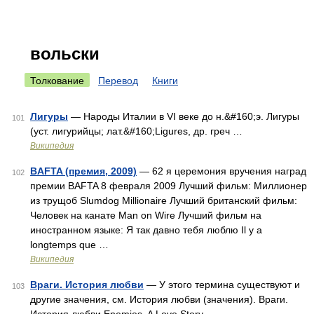
вольски
Толкование
Перевод
Книги
Лигуры
— Народы Италии в VI веке до н.&#160;э. Лигуры
101
(уст. лигурийцы; лат.&#160;Ligures, др. греч …
Википедия
BAFTA (премия, 2009)
— 62 я церемония вручения наград
102
премии BAFTA 8 февраля 2009 Лучший фильм: Миллионер
из трущоб Slumdog Millionaire Лучший британский фильм:
Человек на канате Man on Wire Лучший фильм на
иностранном языке: Я так давно тебя люблю Il y a
longtemps que …
Википедия
Враги. История любви
— У этого термина существуют и
103
другие значения, см. История любви (значения). Враги.