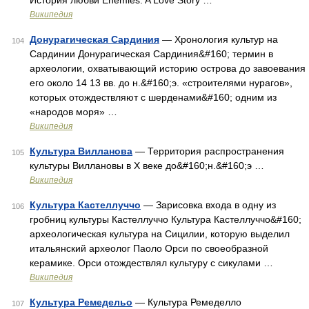
История любви Enemies. A Love Story …
Википедия
Донурагическая Сардиния
— Хронология культур на
104
Сардинии Донурагическая Сардиния&#160; термин в
археологии, охватывающий историю острова до завоевания
его около 14 13 вв. до н.&#160;э. «строителями нурагов»,
которых отождествляют с шерденами&#160; одним из
«народов моря» …
Википедия
Культура Вилланова
— Территория распространения
105
культуры Виллановы в X веке до&#160;н.&#160;э …
Википедия
Культура Кастеллуччо
— Зарисовка входа в одну из
106
гробниц культуры Кастеллуччо Культура Кастеллуччо&#160;
археологическая культура на Сицилии, которую выделил
итальянский археолог Паоло Орси по своеобразной
керамике. Орси отождествлял культуру с сикулами …
Википедия
Культура Ремедельо
— Культура Ремеделло
107