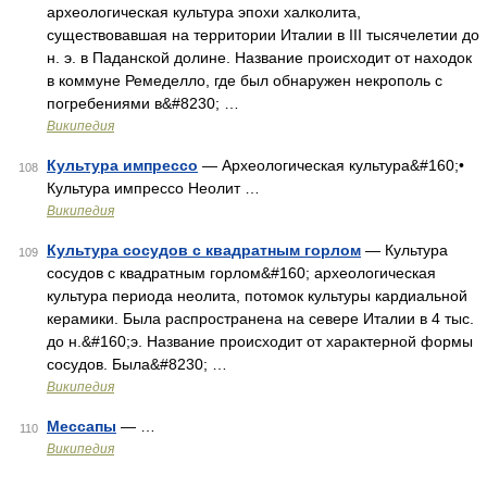
археологическая культура эпохи халколита,
существовавшая на территории Италии в III тысячелетии до
н. э. в Паданской долине. Название происходит от находок
в коммуне Ремеделло, где был обнаружен некрополь с
погребениями в&#8230; …
Википедия
Культура импрессо
— Археологическая культура&#160;•
108
Культура импрессо Неолит …
Википедия
Культура сосудов с квадратным горлом
— Культура
109
сосудов с квадратным горлом&#160; археологическая
культура периода неолита, потомок культуры кардиальной
керамики. Была распространена на севере Италии в 4 тыс.
до н.&#160;э. Название происходит от характерной формы
сосудов. Была&#8230; …
Википедия
Мессапы
— …
110
Википедия